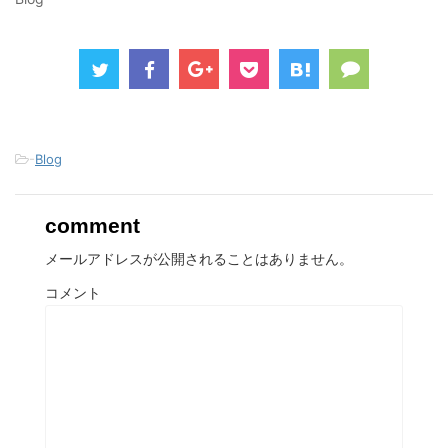
き
し
き
ま
い
ま
す
ウ
す
)
ィ
)
ン
ド
ウ
で
開
き
ま
す
)
-
Blog
comment
メールアドレスが公開されることはありません。
コメント