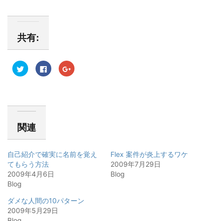
共有:
ク
F
ク
リ
a
リ
ッ
c
ッ
ク
e
ク
し
b
し
て
o
て
T
o
G
w
k
o
i
で
o
t
共
g
関連
t
有
l
e
す
e
r
る
+
で
に
で
共
は
共
自己紹介で確実に名前を覚え
Flex 案件が炎上するワケ
有
ク
有
(
リ
(
てもらう方法
2009年7月29日
新
ッ
新
2009年4月6日
し
ク
し
Blog
い
し
い
Blog
ウ
て
ウ
ィ
く
ィ
ン
だ
ン
ダメな人間の10パターン
ド
さ
ド
ウ
い
ウ
2009年5月29日
で
(
で
Blog
開
新
開