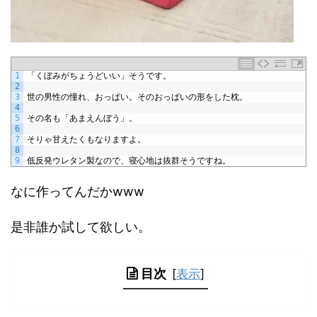
1
「くぼみがちょうどいい」そうです。
2
3
世の男性の憧れ、おっぱい。そのおっぱいの形をした枕。
4
5
その名も「あまえんぼう」。
6
7
そりゃ甘えたくもなりますよ。
8
9
低反発ウレタン製なので、寝心地は抜群そうですね。
なに作ってんだかwww
是非誰か試して欲しい。
目次
[
表示
]