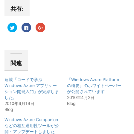
共有:
ク
F
ク
リ
a
リ
ッ
c
ッ
ク
e
ク
し
b
し
て
o
て
T
o
G
w
k
o
i
で
o
t
共
g
関連
t
有
l
e
す
e
r
る
+
で
に
で
共
は
共
連載「コードで学ぶ
『Windows Azure Platform
有
ク
有
(
リ
(
Windows Azure アプリケー
の概要』のホワイトペーパー
新
ッ
新
ション開発入門」が完結しま
し
ク
し
が公開されています
い
し
い
した。
2010年4月2日
ウ
て
ウ
ィ
く
ィ
2010年6月19日
Blog
ン
だ
ン
Blog
ド
さ
ド
ウ
い
ウ
で
(
で
Windows Azure Companion
開
新
開
き
し
き
などの相互運用性ツールが公
ま
い
ま
す
ウ
す
開・アップデートしました