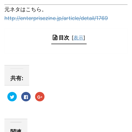
元ネタはこちら。
http://enterprisezine.jp/article/detail/1769
目次
[
表示
]
共有:
ク
F
ク
リ
a
リ
ッ
c
ッ
ク
e
ク
し
b
し
て
o
て
T
o
G
w
k
o
i
で
o
t
共
g
関連
t
有
l