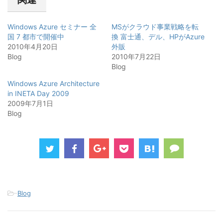
e
す
e
r
る
+
で
に
で
共
は
共
Windows Azure セミナー 全
MSがクラウド事業戦略を転
有
ク
有
(
リ
(
国 7 都市で開催中
換 富士通、デル、HPがAzure
新
ッ
新
2010年4月20日
し
ク
し
外販
い
し
い
Blog
2010年7月22日
ウ
て
ウ
ィ
く
ィ
Blog
ン
だ
ン
ド
さ
ド
ウ
い
ウ
Windows Azure Architecture
で
(
で
in INETA Day 2009
開
新
開
き
し
き
2009年7月1日
ま
い
ま
す
ウ
す
Blog
)
ィ
)
ン
ド
ウ
で
開
き
ま
す
)
-
Blog