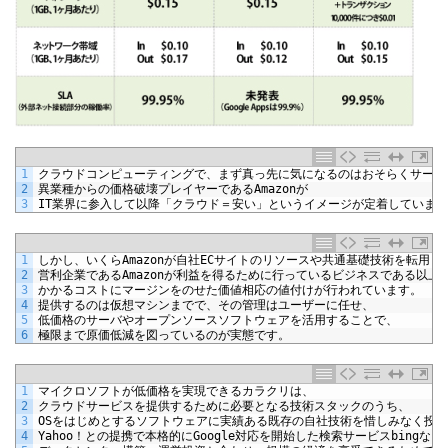
1
クラウドコンピューティングで、まず真っ先に気になるのはおそらくサービ
2
異業種からの価格破壊プレイヤーである
Amazon
が
3
IT
業界に参入して以降「クラウド＝安い」というイメージが定着しています
1
しかし、いくら
Amazon
が自社
EC
サイトのリソースや共通基礎技術を転用し
2
営利企業である
Amazon
が利益を得るために行っているビジネスである以上
3
かかるコストにマージンをのせた価値相応の値付けが行われています。
4
提供するのは仮想マシンまでで、その管理はユーザーに任せ、
5
低価格のサーバやオープンソースソフトウェアを活用することで、
6
極限まで原価低減を図っているのが実態です。
1
マイクロソフトが低価格を実現できるカラクリは、
2
クラウドサービスを提供するために必要となる技術スタックのうち、
3
OS
をはじめとするソフトウェアに実績ある既存の自社技術を惜しみなく投入
4
Yahoo
！との提携で本格的に
Google
対応を開始した検索サービス
bing
など