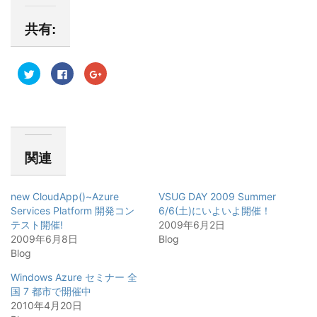
共有:
ク
F
ク
リ
a
リ
ッ
c
ッ
ク
e
ク
し
b
し
て
o
て
T
o
G
w
k
o
i
で
o
t
共
g
関連
t
有
l
e
す
e
r
る
+
で
に
で
共
は
共
new CloudApp()~Azure
VSUG DAY 2009 Summer
有
ク
有
(
リ
(
Services Platform 開発コン
6/6(土)にいよいよ開催！
新
ッ
新
テスト開催!
し
ク
し
2009年6月2日
い
し
い
2009年6月8日
Blog
ウ
て
ウ
ィ
く
ィ
Blog
ン
だ
ン
ド
さ
ド
ウ
い
ウ
Windows Azure セミナー 全
で
(
で
国 7 都市で開催中
開
新
開
き
し
き
2010年4月20日
ま
い
ま