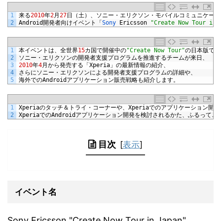
1
来る
2010
年
2
月
27
日（土）、ソニー・エリクソン・モバイルコミュニケーシ
2
Android
開発者向けイベント「
Sony 
Ericsson
"Create Now Tour in 
1
本イベントは、全世界
15
カ国で開催中の
"Create Now Tour"
の日本版で、
2
ソニー・エリクソンの開発者支援プログラムを推進するチームが来日、
3
2010
年
4
月から発売する「
Xperia
」の最新情報の紹介、
4
さらにソニー・エリクソンによる開発者支援プログラムの詳細や、
5
海外での
Android
アプリケーション販売戦略も紹介します。
1
Xperia
のタッチ＆トライ・コーナーや、
Xperia
でのアプリケーション開発
2
Xperia
での
Android
アプリケーション開発を検討されるかた、ふるってご
目次
[
表示
]
イベント名
Sony Ericsson "Create Now Tour in Japan"