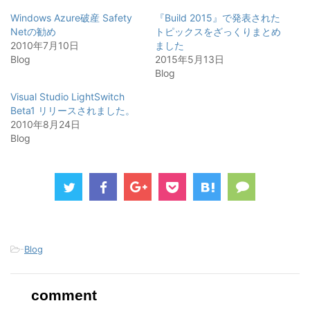
で
に
で
共
は
共
Windows Azure破産 Safety
『Build 2015』で発表された
有
ク
有
(
リ
(
Netの勧め
トピックスをざっくりまとめ
新
ッ
新
2010年7月10日
し
ク
し
ました
い
し
い
Blog
2015年5月13日
ウ
て
ウ
ィ
く
ィ
Blog
ン
だ
ン
ド
さ
ド
ウ
い
ウ
Visual Studio LightSwitch
で
(
で
Beta1 リリースされました。
開
新
開
き
し
き
2010年8月24日
ま
い
ま
す
ウ
す
Blog
)
ィ
)
ン
ド
ウ
で
開
き
ま
す
)
-
Blog
comment