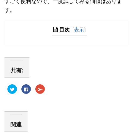
すごく便利なので、一度試してみる価値はありま
す。
目次
[
表示
]
共有:
ク
F
ク
リ
a
リ
ッ
c
ッ
ク
e
ク
し
b
し
て
o
て
T
o
G
w
k
o
i
で
o
t
共
g
関連
t
有
l
e
す
e
r
る
+