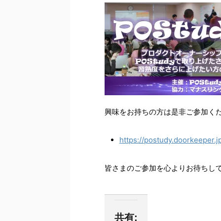
興味をお持ちの方は是非ご参加く
https://postudy.doorkeeper.j
皆さまのご参加を心よりお待ちし
共有: