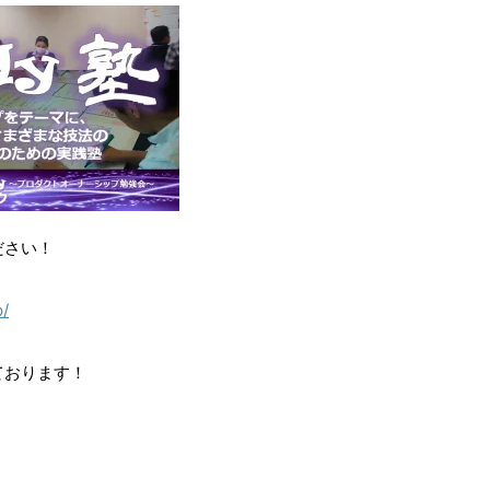
ださい！
p/
ております！