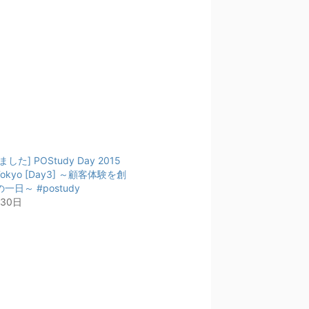
た] POStudy Day 2015
n Tokyo [Day3] ～顧客体験を創
日～ #postudy
月30日