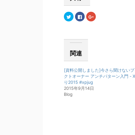
ク
F
ク
リ
a
リ
ッ
c
ッ
ク
e
ク
し
b
し
て
o
て
T
o
G
w
k
o
i
で
o
t
共
g
t
有
l
関連
e
す
e
r
る
+
で
に
で
共
は
共
[資料公開しました]今さら聞けないプ
有
ク
有
(
リ
(
クトオーナー アンチパターン入門 - 
新
ッ
新
し
ク
し
り2015 #xpjug
い
し
い
2015年9月14日
ウ
て
ウ
ィ
く
ィ
Blog
ン
だ
ン
ド
さ
ド
ウ
い
ウ
で
(
で
開
新
開
き
し
き
ま
い
ま
す
ウ
す
)
ィ
)
ン
ド
ウ