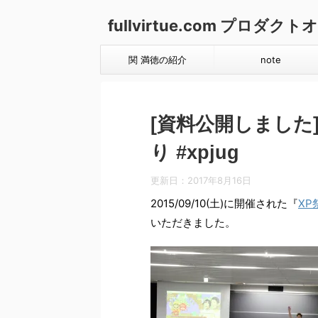
fullvirtue.com プロ
関 満徳の紹介
note
[資料公開しました]
り #xpjug
更新日：
2017年8月16日
2015/09/10(土)に開催された『
XP
いただきました。