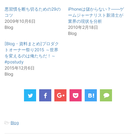
で
に
で
共
は
共
悪習慣を断ち切るための29の
iPhoneは儲からない？――ゲ
有
ク
有
(
リ
(
コツ
ームジャーナリスト新清士が
新
ッ
新
2009年10月6日
し
ク
し
業界の現状を分析
い
し
い
Blog
2010年2月18日
ウ
て
ウ
ィ
く
ィ
Blog
ン
だ
ン
ド
さ
ド
ウ
い
ウ
[Blog・資料まとめ]プロダク
で
(
で
トオーナー祭り2015 ～世界
開
新
開
き
し
き
を変えるのは俺たちだ！～
ま
い
ま
す
ウ
す
#postudy
)
ィ
)
2015年12月6日
ン
ド
Blog
ウ
で
開
き
ま
す
)
-
Blog