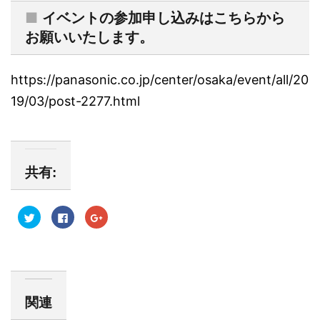
■
イベントの参加申し込みはこちらから
お願いいたします。
https://panasonic.co.jp/center/osaka/event/all/20
19/03/post-2277.html
共有:
ク
F
ク
リ
a
リ
ッ
c
ッ
ク
e
ク
し
b
し
て
o
て
T
o
G
w
k
o
i
で
o
t
共
g
関連
t
有
l
e
す
e
r
る
+