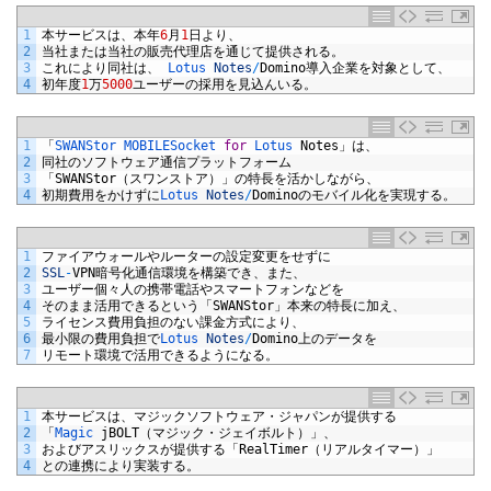
1
本サービスは、本年
6
月
1
日より、
2
当社または当社の販売代理店を通じて提供される。
3
これにより同社は、
Lotus 
Notes
/
Domino
導入企業を対象として、
4
初年度
1
万
5000
ユーザーの採用を見込んいる。
1
「
SWANStor 
MOBILESocket 
for
Lotus 
Notes
」は、
2
同社のソフトウェア通信プラットフォーム
3
「
SWANStor
（スワンストア）」の特長を活かしながら、
4
初期費用をかけずに
Lotus 
Notes
/
Domino
のモバイル化を実現する。
1
ファイアウォールやルーターの設定変更をせずに
2
SSL
-
VPN
暗号化通信環境を構築でき、また、
3
ユーザー個々人の携帯電話やスマートフォンなどを
4
そのまま活用できるという「
SWANStor
」本来の特長に加え、
5
ライセンス費用負担のない課金方式により、
6
最小限の費用負担で
Lotus 
Notes
/
Domino
上のデータを
7
リモート環境で活用できるようになる。
1
本サービスは、マジックソフトウェア・ジャパンが提供する
2
「
Magic 
jBOLT
（マジック・ジェイボルト）」、
3
およびアスリックスが提供する「
RealTimer
（リアルタイマー）」
4
との連携により実装する。