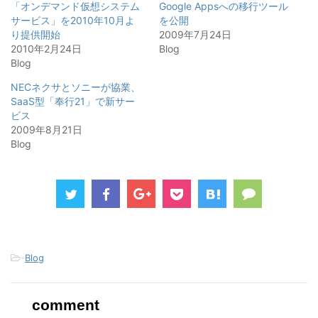
(
リ
(
「オンデマンド仮想システム
Google Appsへの移行ツール
新
ッ
新
サービス」を2010年10月よ
し
ク
し
を公開
い
し
い
り提供開始
2009年7月24日
ウ
て
ウ
ィ
く
ィ
2010年2月24日
Blog
ン
だ
ン
Blog
ド
さ
ド
ウ
い
ウ
で
(
で
NECネクサとソニーが協業、
開
新
開
き
し
き
SaaS型「奉行21」で新サー
ま
い
ま
す
ウ
す
ビス
)
ィ
)
2009年8月21日
ン
ド
Blog
ウ
で
開
き
ま
す
)
-
Blog
comment