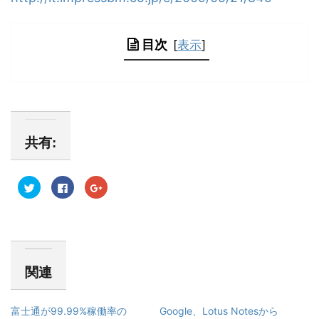
目次
[
表示
]
共有:
ク
F
ク
リ
a
リ
ッ
c
ッ
ク
e
ク
し
b
し
て
o
て
T
o
G
w
k
o
i
で
o
t
共
g
関連
t
有
l
e
す
e
r
る
+
で
に
で
共
は
共
富士通が99.99%稼働率の
Google、Lotus Notesから
有
ク
有