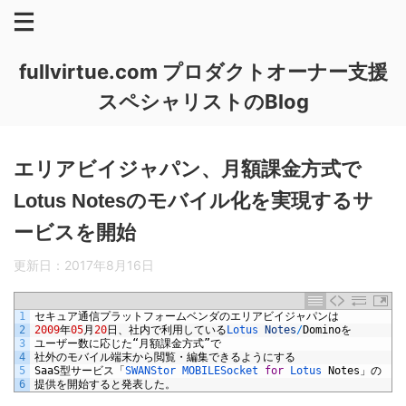
fullvirtue.com プロダクトオーナー支援
スペシャリストのBlog
エリアビイジャパン、月額課金方式で
Lotus Notesのモバイル化を実現するサ
ービスを開始
更新日：
2017年8月16日
1
セキュア通信プラットフォームベンダのエリアビイジャパンは
2
2009
年
05
月
20
日、社内で利用している
Lotus 
Notes
/
Domino
を
3
ユーザー数に応じた“月額課金方式”で
4
社外のモバイル端末から閲覧・編集できるようにする
5
SaaS
型サービス「
SWANStor 
MOBILESocket 
for
Lotus 
Notes
」の
6
提供を開始すると発表した。