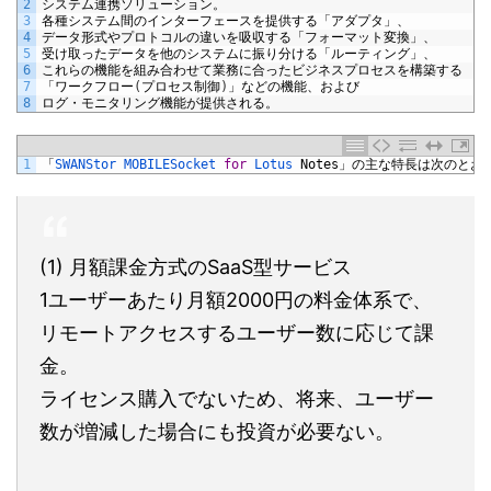
2
システム連携ソリューション。
3
各種システム間のインターフェースを提供する「アダプタ」、
4
データ形式やプロトコルの違いを吸収する「フォーマット変換」、
5
受け取ったデータを他のシステムに振り分ける「ルーティング」、
6
これらの機能を組み合わせて業務に合ったビジネスプロセスを構築する
7
「ワークフロー
(
プロセス制御
)
」などの機能、および
8
ログ・モニタリング機能が提供される。
1
「
SWANStor 
MOBILESocket 
for
Lotus 
Notes
」の主な特長は次のとお
(1) 月額課金方式のSaaS型サービス
1ユーザーあたり月額2000円の料金体系で、
リモートアクセスするユーザー数に応じて課
金。
ライセンス購入でないため、将来、ユーザー
数が増減した場合にも投資が必要ない。