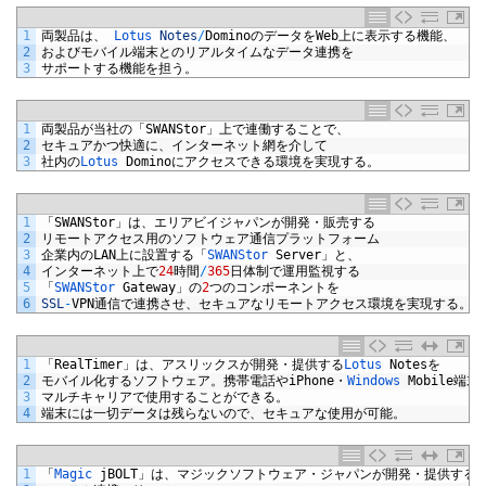
1
両製品は、
Lotus 
Notes
/
Domino
のデータを
Web
上に表示する機能、
2
およびモバイル端末とのリアルタイムなデータ連携を
3
サポートする機能を担う。
1
両製品が当社の「
SWANStor
」上で連働することで、
2
セキュアかつ快適に、インターネット網を介して
3
社内の
Lotus 
Domino
にアクセスできる環境を実現する。
1
「
SWANStor
」は、エリアビイジャパンが開発・販売する
2
リモートアクセス用のソフトウェア通信プラットフォーム
3
企業内の
LAN
上に設置する「
SWANStor 
Server
」と、
4
インターネット上で
24
時間
/
365
日体制で運用監視する
5
「
SWANStor 
Gateway
」の
2
つのコンポーネントを
6
SSL
-
VPN
通信で連携させ、セキュアなリモートアクセス環境を実現する。
1
「
RealTimer
」は、アスリックスが開発・提供する
Lotus 
Notes
を
2
モバイル化するソフトウェア。携帯電話や
iPhone
・
Windows 
Mobile
端末
3
マルチキャリアで使用することができる。
4
端末には一切データは残らないので、セキュアな使用が可能。
1
「
Magic 
jBOLT
」は、マジックソフトウェア・ジャパンが開発・提供する