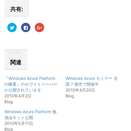
共有:
ク
F
ク
リ
a
リ
ッ
c
ッ
ク
e
ク
し
b
し
て
o
て
T
o
G
w
k
o
i
で
o
t
共
g
関連
t
有
l
e
す
e
r
る
+
で
に
で
共
は
共
『Windows Azure Platform
Windows Azure セミナー 全
有
ク
有
(
リ
(
の概要』のホワイトペーパー
国 7 都市で開催中
新
ッ
新
が公開されています
し
ク
し
2010年4月20日
い
し
い
2010年4月2日
Blog
ウ
て
ウ
ィ
く
ィ
Blog
ン
だ
ン
ド
さ
ド
ウ
い
ウ
Windows Azure Platform 勉
で
(
で
強会キット公開
開
新
開
き
し
き
2010年5月11日
ま
い
ま
す
ウ
す
Blog