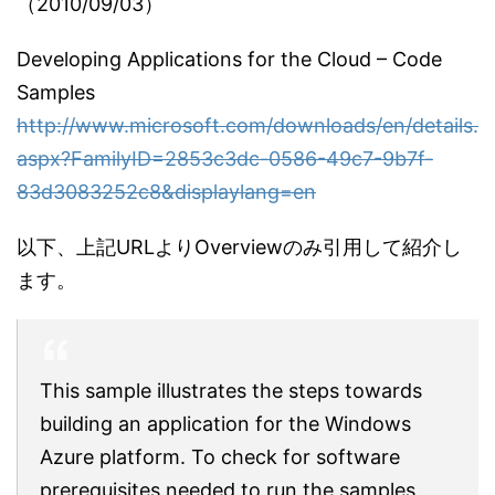
（2010/09/03）
Developing Applications for the Cloud – Code
Samples
http://www.microsoft.com/downloads/en/details.
aspx?FamilyID=2853c3dc-0586-49c7-9b7f-
83d3083252c8&displaylang=en
以下、上記URLよりOverviewのみ引用して紹介し
ます。
This sample illustrates the steps towards
building an application for the Windows
Azure platform. To check for software
prerequisites needed to run the samples,